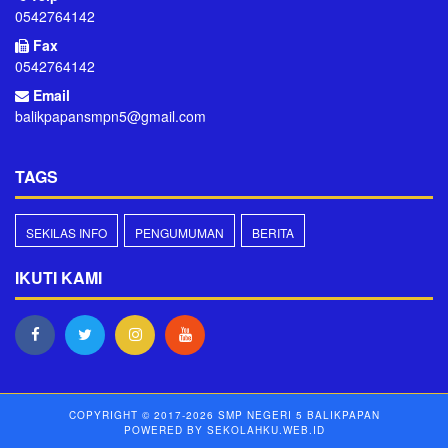
0542764142
Fax
0542764142
Email
balikpapansmpn5@gmail.com
TAGS
SEKILAS INFO
PENGUMUMAN
BERITA
IKUTI KAMI
COPYRIGHT © 2017-2026
SMP NEGERI 5 BALIKPAPAN
POWERED BY
SEKOLAHKU.WEB.ID