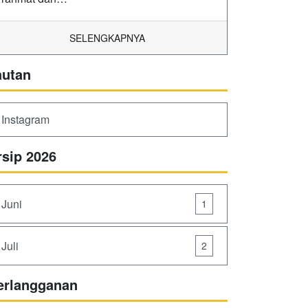
SELENGKAPNYA
autan
Instagram
rsip 2026
Juni
1
Juli
2
erlangganan