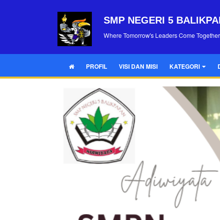
SMP NEGERI 5 BALIKP
Where Tomorrow's Leaders Come Together
PROFIL
VISI DAN MISI
KATEGORI