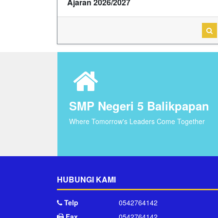
Ajaran 2026/2027
SMP Negeri 5 Balikpapan
Where Tomorrow's Leaders Come Together
HUBUNGI KAMI
Telp
0542764142
Fax
0542764142