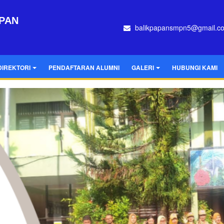
APAN
balikpapansmpn5@gmail.c
DIREKTORI
PENDAFTARAN ALUMNI
GALERI
HUBUNGI KAMI