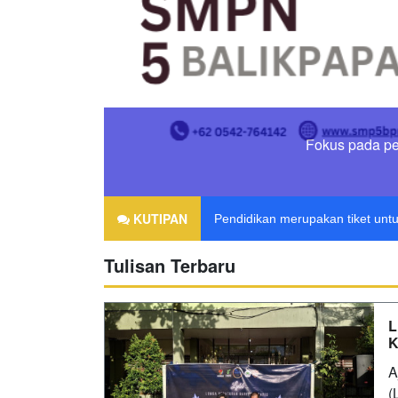
Fokus pada pembentu
Agama tanpa ilmu pengetahuan 
KUTIPAN
Pendidikan merupakan tiket untu
Tulisan Terbaru
L
K
‎
(