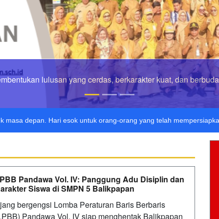
kan lulusan yang cerdas, berkarakter kuat, dan berbudaya li
adalah buta. Dan ilmu pengetahuan tanpa agama adalah lumpuh.
Ano
k masa depan. Hari esok untuk orang-orang yang telah mempersiapkan 
PBB Pandawa Vol. IV: Panggung Adu Disiplin dan
arakter Siswa di SMPN 5 Balikpapan
Ajang bergengsi Lomba Peraturan Baris Berbaris
LPBB) Pandawa Vol. IV siap menghentak Balikpapan