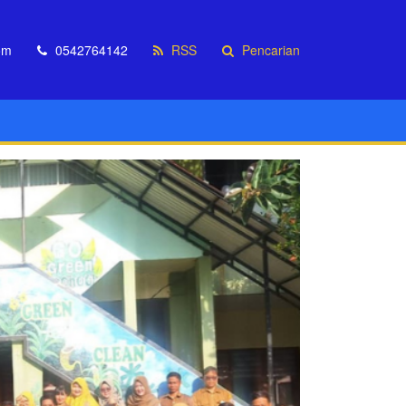
om
0542764142
RSS
Pencarian