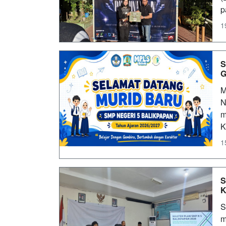
p
1
S
G
M
N
m
K
1
S
K
S
m