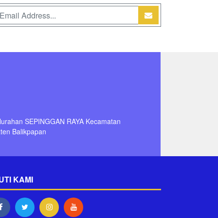
Kelurahan SEPINGGAN RAYA Kecamatan
en Balikpapan
UTI KAMI