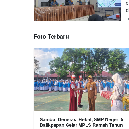
p
a
1
Foto Terbaru
Sambut Generasi Hebat, SMP Negeri 5
Balikpapan Gelar MPLS Ramah Tahun