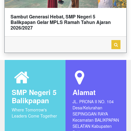
Sambut Generasi Hebat, SMP Negeri 5
Balikpapan Gelar MPLS Ramah Tahun Ajaran
2026/2027
SMP Negeri 5
Alamat
Balikpapan
JL. PRONA II NO. 104
Desa/Kelurahan
Where Tomorrow's
SEPINGGAN RAYA
Leaders Come Together
Kecamatan BALIKPAPAN
SELATAN Kabupaten