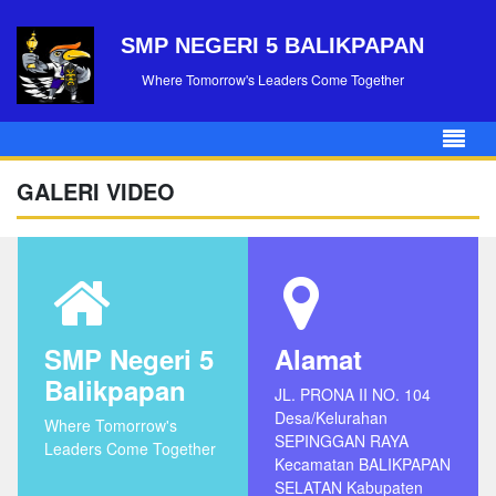
SMP NEGERI 5 BALIKPAPAN
Where Tomorrow's Leaders Come Together
GALERI VIDEO
SMP Negeri 5
Alamat
Balikpapan
JL. PRONA II NO. 104
Desa/Kelurahan
Where Tomorrow's
SEPINGGAN RAYA
Leaders Come Together
Kecamatan BALIKPAPAN
SELATAN Kabupaten