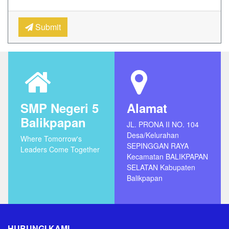
Submit
SMP Negeri 5
Alamat
Balikpapan
JL. PRONA II NO. 104
Desa/Kelurahan
Where Tomorrow's
SEPINGGAN RAYA
Leaders Come Together
Kecamatan BALIKPAPAN
SELATAN Kabupaten
Balikpapan
HUBUNGI KAMI