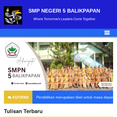
SMP NEGERI 5 BALIKPAPAN
Where Tomorrow's Leaders Come Together
KUTIPAN
Pendidikan merupakan tiket untuk masa depan. H
Tulisan Terbaru