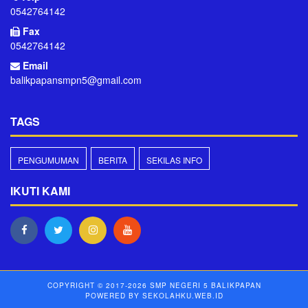
0542764142
Fax
0542764142
Email
balikpapansmpn5@gmail.com
TAGS
PENGUMUMAN
BERITA
SEKILAS INFO
IKUTI KAMI
COPYRIGHT © 2017-2026
SMP NEGERI 5 BALIKPAPAN
POWERED BY
SEKOLAHKU.WEB.ID