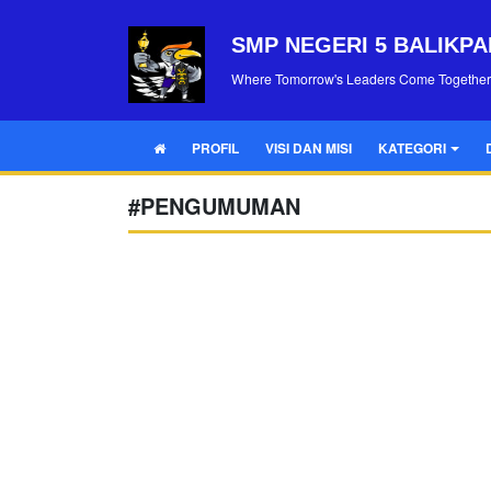
SMP NEGERI 5 BALIKP
Where Tomorrow's Leaders Come Together
PROFIL
VISI DAN MISI
KATEGORI
#PENGUMUMAN