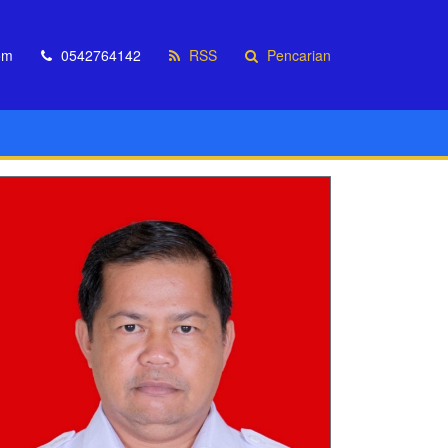
om
0542764142
RSS
Pencarian