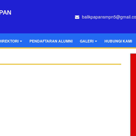
APAN
balikpapansmpn5@gmail.c
DIREKTORI
PENDAFTARAN ALUMNI
GALERI
HUBUNGI KAMI