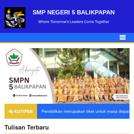
SMP NEGERI 5 BALIKPAPAN
Where Tomorrow's Leaders Come Together
KUTIPAN
Pendidikan merupakan tiket untuk masa depan. H
Tulisan Terbaru