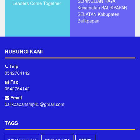
SEPINGGAN RAYA
Leaders Come Together
Kecamatan BALIKPAPAN
SELATAN Kabupaten
Balikpapan
HUBUNGI KAMI
Telp
0542764142
Fax
0542764142
Email
balikpapansmpn5@gmail.com
TAGS