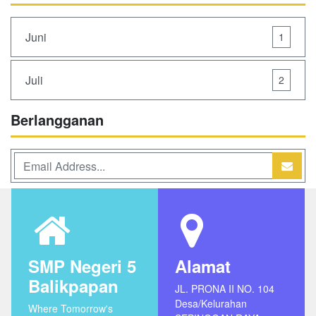
Juni
1
Juli
2
Berlangganan
SMP Negeri 5
Alamat
Balikpapan
JL. PRONA II NO. 104
Desa/Kelurahan
Where Tomorrow's