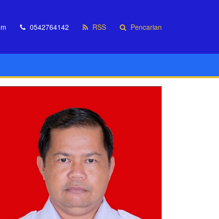
om
0542764142
RSS
Pencarian