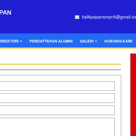
APAN
balikpapansmpn5@gmail.c
DIREKTORI
PENDAFTARAN ALUMNI
GALERI
HUBUNGI KAMI