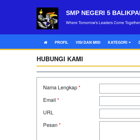
SMP NEGERI 5 BALIKP
Where Tomorrow's Leaders Come Together
PROFIL
VISI DAN MISI
KATEGORI
HUBUNGI KAMI
Nama Lengkap
*
Email
*
URL
Pesan
*